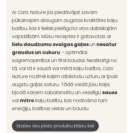
Ar
Cats Nature
jūs piedāvājat savam
pūkainajam draugam augstas kvalitātes kaķu
barību, kas ir lieliski pielāgota viņa dabiskajām
vajadzībām. Mūsu receptes ir gatavotas ar
lielu daudzumu svaigas gaļas
un
nesatur
graudus un cukuru
– optimālai
sagremojamībai un tīrai baudai. Neatkarīgi no
tā, vai tā ir sausā vai mitrā kaķu barība,
Cats
Nature
nozīmē kaķim atbilstošu uzturu ar īpaši
augstu gaļas saturu. Tādā veidā jūsu kaķis
bļodā saņem sabalansētu un veselīgu
sauso
vai
mitro
kaķu barību, kas nodrošina tam
enerģiju, barības vielas un baudu.
Skaties visu plašo produktu klāstu šeit